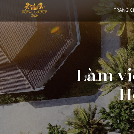
TRANG C
Làm vi
H