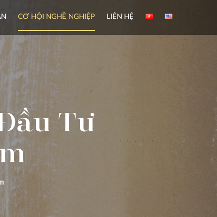
ÀN
CƠ HỘI NGHỀ NGHIỆP
LIÊN HỆ
 Đầu Tư
am
am