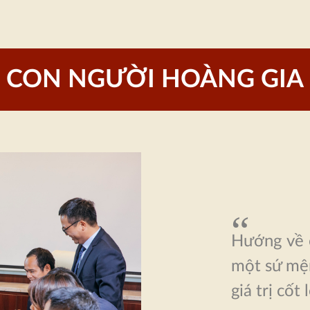
CON NGƯỜI HOÀNG GIA
Hướng về 
một sứ mệ
giá trị cốt