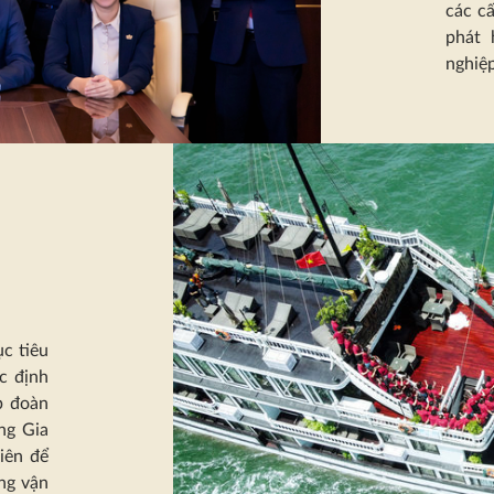
các cấ
phát 
nghiệp
ục tiêu
c định
p đoàn
ng Gia
iên để
ùng vận