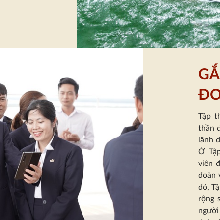
GẮ
ĐO
Tập t
thần
lãnh 
Ở Tập
viên 
đoàn
v
đó
, T
rộng 
người