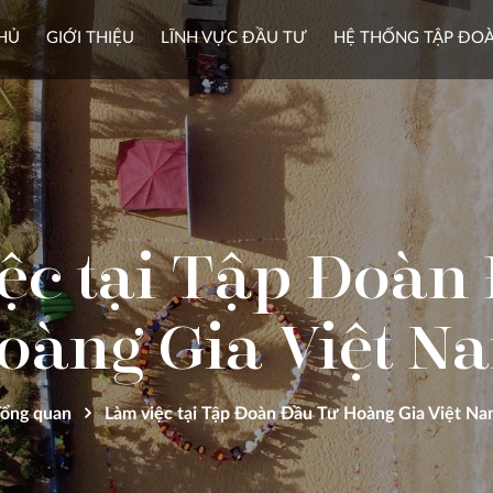
HỦ
GIỚI THIỆU
LĨNH VỰC ĐẦU TƯ
HỆ THỐNG TẬP ĐO
ệc tại Tập Đoàn
oàng Gia Việt N
Tổng quan
Làm việc tại Tập Đoàn Đầu Tư Hoàng Gia Việt N