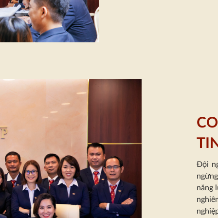
CO
TI
Đội n
ngừng
năng 
nghiê
nghiệ