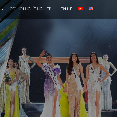
ÀN
CƠ HỘI NGHỀ NGHIỆP
LIÊN HỆ
ư