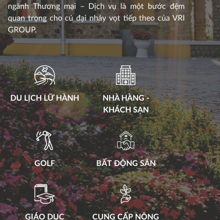
ngành Thương mại – Dịch vụ là một bước đệm
quan trọng cho cú đại nhảy vọt tiếp theo của VRI
GROUP.
DU LỊCH LỮ HÀNH
NHÀ HÀNG -
KHÁCH SẠN
GOLF
BẤT ĐỘNG SẢN
GIÁO DỤC
CUNG CẤP NÔNG