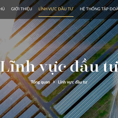
HỦ
GIỚI THIỆU
LĨNH VỰC ĐẦU TƯ
HỆ THỐNG TẬP ĐO
Lĩnh vực đầu t
Tổng quan
Lĩnh vực đầu tư