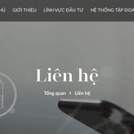
HỦ
GIỚI THIỆU
LĨNH VỰC ĐẦU TƯ
HỆ THỐNG TẬP ĐO
Liên hệ
Tổng quan
Liên hệ