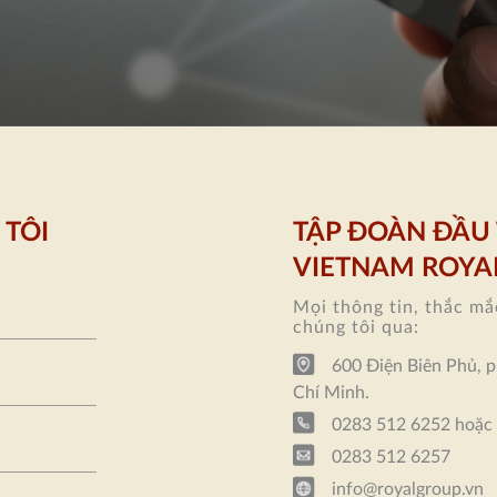
 TÔI
TẬP ĐOÀN ĐẦU 
VIETNAM ROYA
Mọi thông tin, thắc mắc
chúng tôi qua:
600 Điện Biên Phủ, 
Chí Minh.
0283 512 6252
hoặc
0283 512 6257
info@royalgroup.vn