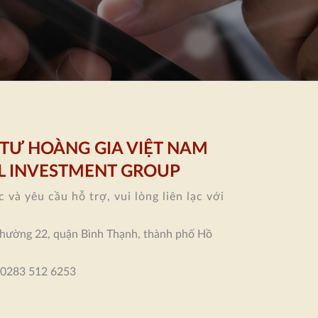
TƯ HOÀNG GIA VIỆT NAM
L INVESTMENT GROUP
 và yêu cầu hỗ trợ, vui lòng liên lạc với
phường 22, quận Bình Thạnh, thành phố Hồ
0283 512 6253