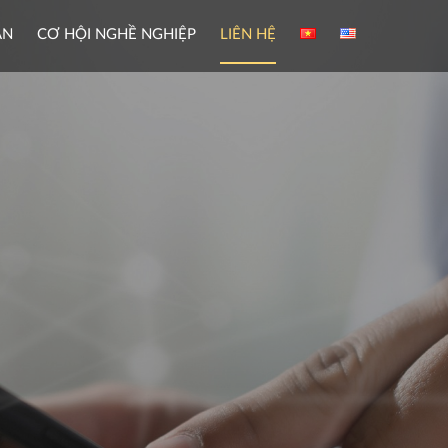
ÀN
CƠ HỘI NGHỀ NGHIỆP
LIÊN HỆ