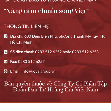
TẬP ĐOÀN ĐẦU TƯ HOÀNG GIA VIỆT NAM
“Nâng tầm chuẩn sống Việt”
THÔNG TIN LIÊN HỆ
Địa chỉ:
600 Điện Biên Phủ, phường Thạnh Mỹ Tây, TP.
Hồ Chí Minh
.
Số điện thoại:
0283 512 6252
hoặc
0283 512 6253
Fax:
0283 512 6257
Email:
info@royalgroup.vn
Bản quyền thuộc về Công Ty Cổ Phần Tập
Đoàn Đầu Tư Hoàng Gia Việt Nam