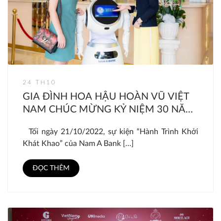
24 TH10
GIA ĐÌNH HOA HẬU HOÀN VŨ VIỆT
NAM CHÚC MỪNG KỶ NIỆM 30 NĂM
THÀNH LẬP NAM A BANK
Tối ngày 21/10/2022, sự kiện “Hành Trình Khởi
Khát Khao” của Nam A Bank […]
ĐỌC THÊM