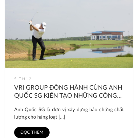
5 TH12
VRI GROUP ĐỒNG HÀNH CÙNG ANH
QUỐC SG KIẾN TẠO NHỮNG CÔNG
TRÌNH ẤN TƯỢNG NĂM 2022
Anh Quốc SG là đơn vị xây dựng bảo chứng chất
lượng cho hàng loạt […]
ĐỌC THÊM