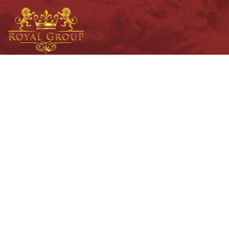
TẬP ĐOÀN ĐẦU TƯ HOÀNG GIA VIỆT NAM
“Nâng tầm chuẩn sống Việt”
THÔNG TIN LIÊN HỆ
Địa chỉ:
600 Điện Biên Phủ, phường Thạnh Mỹ Tây, TP.
Hồ Chí Minh
.
Số điện thoại:
0283 512 6252
hoặc
0283 512 6253
Fax:
0283 512 6257
Email:
info@royalgroup.vn