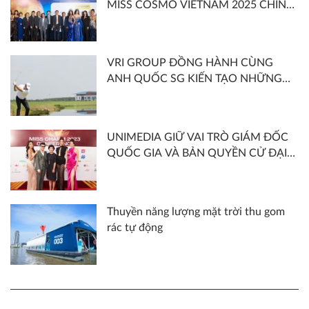
MISS COSMO VIETNAM 2025 CHÍNH
THỨC KHỞI ĐỘNG VỚI CHỦ ĐỀ
“SHOOT FOR THE MOON – SĂN
TRĂNG”
VRI GROUP ĐỒNG HÀNH CÙNG
ANH QUỐC SG KIẾN TẠO NHỮNG
CÔNG TRÌNH ẤN TƯỢNG NĂM 2022
UNIMEDIA GIỮ VAI TRÒ GIÁM ĐỐC
QUỐC GIA VÀ BẢN QUYỀN CỬ ĐẠI
DIỆN VIỆT NAM THAM GIA MISS
CHARM 2023
Thuyền năng lượng mặt trời thu gom
rác tự động