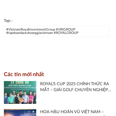
Tags :
#VietnamRoyalInvestmentGroup #VRIGROUP
#tapdoandautuhoanggiavietnam #ROYALGROUP
Các tin mới nhất
ROYAL’S CUP 2025 CHÍNH THỨC RA
MẮT – GIẢI GOLF CHUYÊN NGHIỆP
THUỘC HỆ THỐNG VGA TOUR DO
ROYAL LONG AN GOLF & COUNTRY
CLUB VÀ HIỆP HỘI GOLF VIỆT NAM
HOA HẬU HOÀN VŨ VIỆT NAM –
ĐỒNG TỔ CHỨC