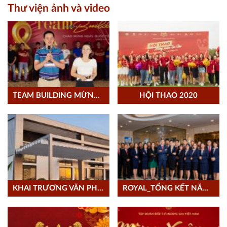
Thư viện ảnh và video
TEAM BUILDING MỪNG 08/03/2021
HỘI THAO 2020
KHAI TRƯƠNG VĂN PHÒNG LONG AN
ROYAL_TỔNG KẾT NĂM 2020