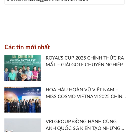
#tapdoandautuhoanggiavietnam #ROYALGROUP
Các tin mới nhất
ROYAL’S CUP 2025 CHÍNH THỨC RA
MẮT – GIẢI GOLF CHUYÊN NGHIỆP
THUỘC HỆ THỐNG VGA TOUR DO
ROYAL LONG AN GOLF & COUNTRY
CLUB VÀ HIỆP HỘI GOLF VIỆT NAM
HOA HẬU HOÀN VŨ VIỆT NAM –
ĐỒNG TỔ CHỨC
MISS COSMO VIETNAM 2025 CHÍNH
THỨC KHỞI ĐỘNG VỚI CHỦ ĐỀ
“SHOOT FOR THE MOON – SĂN
TRĂNG”
VRI GROUP ĐỒNG HÀNH CÙNG
ANH QUỐC SG KIẾN TẠO NHỮNG