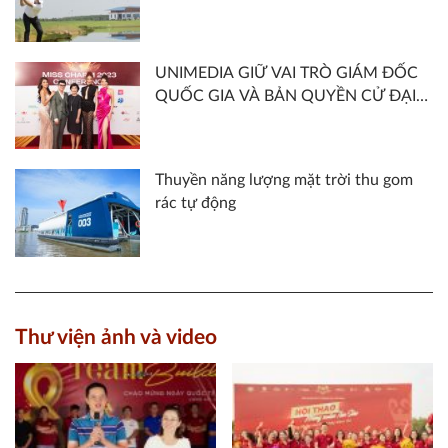
CÔNG TRÌNH ẤN TƯỢNG NĂM 2022
UNIMEDIA GIỮ VAI TRÒ GIÁM ĐỐC
QUỐC GIA VÀ BẢN QUYỀN CỬ ĐẠI
DIỆN VIỆT NAM THAM GIA MISS
CHARM 2023
Thuyền năng lượng mặt trời thu gom
rác tự động
Thư viện ảnh và video