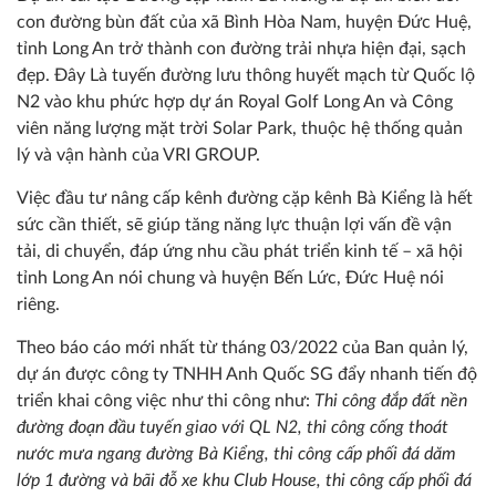
con đường bùn đất của xã Bình Hòa Nam, huyện Đức Huệ,
tỉnh Long An trở thành con đường trải nhựa hiện đại, sạch
đẹp. Đây Là tuyến đường lưu thông huyết mạch từ Quốc lộ
N2 vào khu phức hợp dự án Royal Golf Long An và Công
viên năng lượng mặt trời Solar Park, thuộc hệ thống quản
lý và vận hành của VRI GROUP.
Việc đầu tư nâng cấp kênh đường cặp kênh Bà Kiểng là hết
sức cần thiết, sẽ giúp tăng năng lực thuận lợi vấn đề vận
tải, di chuyển, đáp ứng nhu cầu phát triển kinh tế – xã hội
tỉnh Long An nói chung và huyện Bến Lức, Đức Huệ nói
riêng.
Theo báo cáo mới nhất từ tháng 03/2022 của Ban quản lý,
dự án được công ty TNHH Anh Quốc SG đẩy nhanh tiến độ
triển khai công việc như thi công như:
Thi công đắp đất nền
đường đoạn đầu tuyến giao với QL N2, thi công cống thoát
nước mưa ngang đường Bà Kiểng, thi công cấp phối đá dăm
lớp 1 đường và bãi đỗ xe khu Club House, thi công cấp phối đá