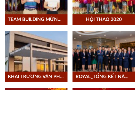
TEAM BUILDING MỪNG 08/03/2021
HỘI THAO 2020
KHAI TRƯƠNG VĂN PHÒNG LONG AN
ROYAL_TỔNG KẾT NĂM 2020
HAPPY NEW YEAR 2021