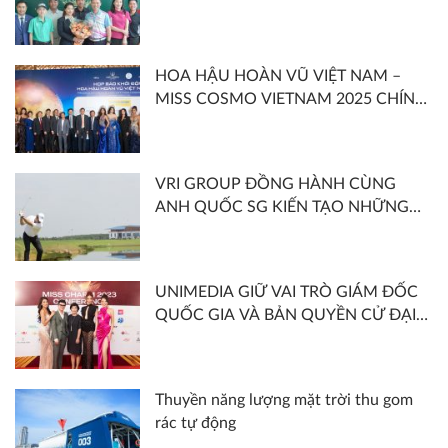
THUỘC HỆ THỐNG VGA TOUR DO
ROYAL LONG AN GOLF & COUNTRY
CLUB VÀ HIỆP HỘI GOLF VIỆT NAM
HOA HẬU HOÀN VŨ VIỆT NAM –
ĐỒNG TỔ CHỨC
MISS COSMO VIETNAM 2025 CHÍNH
THỨC KHỞI ĐỘNG VỚI CHỦ ĐỀ
“SHOOT FOR THE MOON – SĂN
TRĂNG”
VRI GROUP ĐỒNG HÀNH CÙNG
ANH QUỐC SG KIẾN TẠO NHỮNG
CÔNG TRÌNH ẤN TƯỢNG NĂM 2022
UNIMEDIA GIỮ VAI TRÒ GIÁM ĐỐC
QUỐC GIA VÀ BẢN QUYỀN CỬ ĐẠI
DIỆN VIỆT NAM THAM GIA MISS
CHARM 2023
Thuyền năng lượng mặt trời thu gom
rác tự động