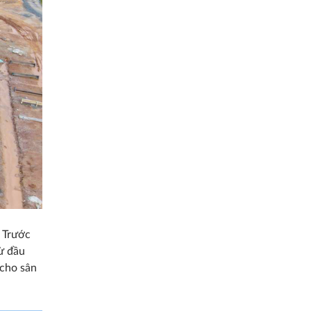
. Trước
̀ đầu
 cho sân