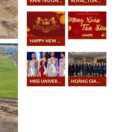
KHAI TRƯƠNG VĂN PHÒNG LONG AN
ROYAL_TỔNG KẾT NĂM 2020
HAPPY NEW YEAR 2021
MISS UNIVERSE
HOÀNG GIA 2020: KẾT SỨC MẠNH, NỐI THÀNH CÔNG