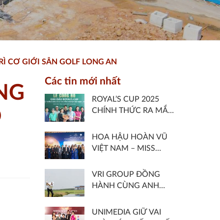
Ì CƠ GIỚI SÂN GOLF LONG AN
Các tin mới nhất
NG
ROYAL’S CUP 2025
O
CHÍNH THỨC RA MẮT
– GIẢI GOLF CHUYÊN
NGHIỆP THUỘC HỆ
HOA HẬU HOÀN VŨ
THỐNG VGA TOUR DO
VIỆT NAM – MISS
ROYAL LONG AN GOLF
COSMO VIETNAM
& COUNTRY CLUB VÀ
2025 CHÍNH THỨC
VRI GROUP ĐỒNG
HIỆP HỘI GOLF VIỆT
KHỞI ĐỘNG VỚI CHỦ
HÀNH CÙNG ANH
NAM ĐỒNG TỔ CHỨC
ĐỀ “SHOOT FOR THE
QUỐC SG KIẾN TẠO
MOON – SĂN TRĂNG”
NHỮNG CÔNG TRÌNH
UNIMEDIA GIỮ VAI
ẤN TƯỢNG NĂM 2022