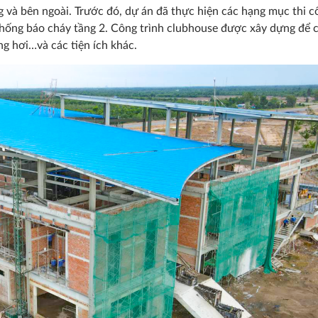
g và bên ngoài. Trước đó, dự án đã thực hiện các hạng mục thi
̣ thống báo cháy tầng 2. Công trình clubhouse được xây dựng để
ng hơi…và các tiện ích khác.