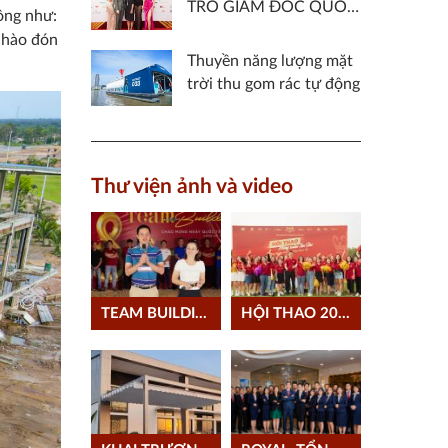
TRÒ GIÁM ĐỐC QUỐC
 công như:
GIA VÀ BẢN QUYỀN
 chào đón
CỬ ĐẠI DIỆN VIỆT
Thuyền năng lượng mặt
NAM THAM GIA MISS
trời thu gom rác tự động
CHARM 2023
Thư viện ảnh và video
TEAM BUILDING MỪNG 08/03/2021
HỘI THAO 2020