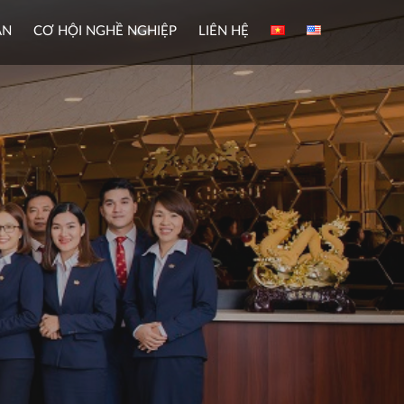
ÀN
CƠ HỘI NGHỀ NGHIỆP
LIÊN HỆ