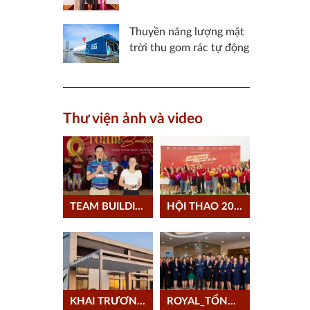
GIA VÀ BẢN QUYỀN
CỬ ĐẠI DIỆN VIỆT
Thuyền năng lượng mặt
NAM THAM GIA MISS
trời thu gom rác tự động
CHARM 2023
Thư viện ảnh và video
TEAM BUILDING MỪNG 08/03/2021
HỘI THAO 2020
KHAI TRƯƠNG VĂN PHÒNG LONG AN
ROYAL_TỔNG KẾT NĂM 2020