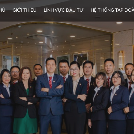
HỦ
GIỚI THIỆU
LĨNH VỰC ĐẦU TƯ
HỆ THỐNG TẬP ĐO