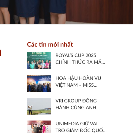
Các tin mới nhất
h
ROYAL’S CUP 2025
CHÍNH THỨC RA MẮT
– GIẢI GOLF CHUYÊN
NGHIỆP THUỘC HỆ
HOA HẬU HOÀN VŨ
THỐNG VGA TOUR DO
VIỆT NAM – MISS
ROYAL LONG AN GOLF
COSMO VIETNAM
& COUNTRY CLUB VÀ
2025 CHÍNH THỨC
VRI GROUP ĐỒNG
HIỆP HỘI GOLF VIỆT
KHỞI ĐỘNG VỚI CHỦ
HÀNH CÙNG ANH
NAM ĐỒNG TỔ CHỨC
ĐỀ “SHOOT FOR THE
QUỐC SG KIẾN TẠO
MOON – SĂN TRĂNG”
NHỮNG CÔNG TRÌNH
UNIMEDIA GIỮ VAI
ẤN TƯỢNG NĂM 2022
TRÒ GIÁM ĐỐC QUỐC