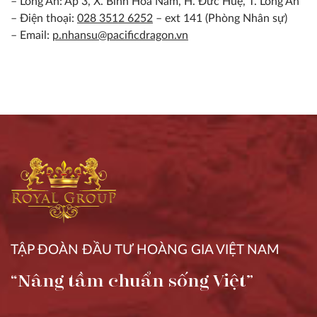
– Long An: Ấp 3, X. Bình Hòa Nam, H. Đức Huệ, T. Long An
– Điện thoại:
028 3512 6252
– ext 141 (Phòng Nhân sự)
– Email:
p.nhansu@pacificdragon.vn
TẬP ĐOÀN ĐẦU TƯ HOÀNG GIA VIỆT NAM
“Nâng tầm chuẩn sống Việt”