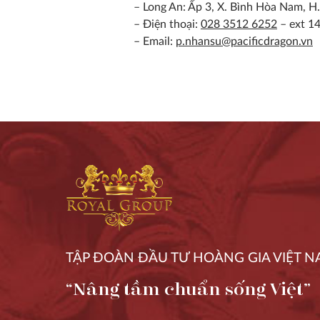
– Long An: Ấp 3, X. Bình Hòa Nam, H
– Điện thoại:
028 3512 6252
– ext 1
– Email:
p.nhansu@pacificdragon.vn
TẬP ĐOÀN ĐẦU TƯ HOÀNG GIA VIỆT 
“Nâng tầm chuẩn sống Việt”