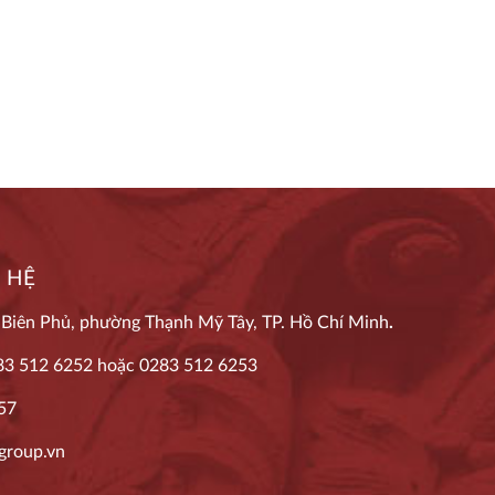
 HỆ
 Biên Phủ, phường Thạnh Mỹ Tây, TP. Hồ Chí Minh
.
83 512 6252
hoặc
0283 512 6253
57
group.vn