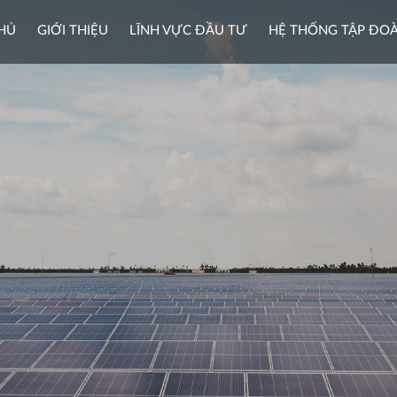
HỦ
GIỚI THIỆU
LĨNH VỰC ĐẦU TƯ
HỆ THỐNG TẬP ĐO