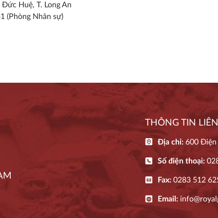
. Đức Huệ, T. Long An
41 (Phòng Nhân sự)
THÔNG TIN LIÊN
Địa chỉ:
600 Điện
Số điện thoại:
02
NAM
Fax:
0283 512 62
Email:
info@royal