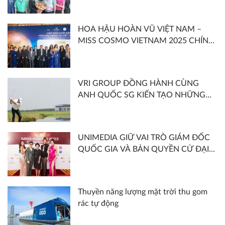
ROYAL LONG AN GOLF & COUNTRY
CLUB VÀ HIỆP HỘI GOLF VIỆT NAM
HOA HẬU HOÀN VŨ VIỆT NAM –
ĐỒNG TỔ CHỨC
MISS COSMO VIETNAM 2025 CHÍNH
THỨC KHỞI ĐỘNG VỚI CHỦ ĐỀ
“SHOOT FOR THE MOON – SĂN
TRĂNG”
VRI GROUP ĐỒNG HÀNH CÙNG
ANH QUỐC SG KIẾN TẠO NHỮNG
CÔNG TRÌNH ẤN TƯỢNG NĂM 2022
UNIMEDIA GIỮ VAI TRÒ GIÁM ĐỐC
QUỐC GIA VÀ BẢN QUYỀN CỬ ĐẠI
DIỆN VIỆT NAM THAM GIA MISS
CHARM 2023
Thuyền năng lượng mặt trời thu gom
rác tự động