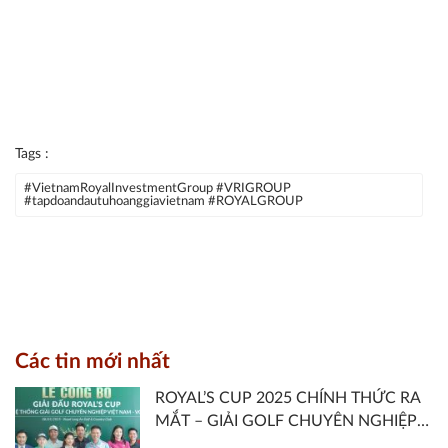
Tags :
#VietnamRoyalInvestmentGroup #VRIGROUP
#tapdoandautuhoanggiavietnam #ROYALGROUP
Các tin mới nhất
ROYAL’S CUP 2025 CHÍNH THỨC RA
MẮT – GIẢI GOLF CHUYÊN NGHIỆP
THUỘC HỆ THỐNG VGA TOUR DO