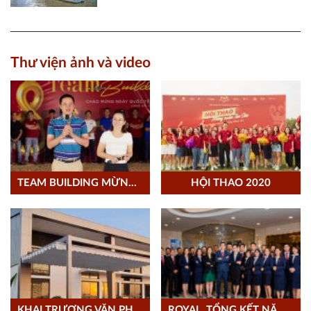
Thư viện ảnh và video
TEAM BUILDING MỪNG 08/03/2021
HỘI THAO 2020
KHAI TRƯƠNG VĂN PHÒNG LONG AN
ROYAL_TỔNG KẾT NĂM 2020