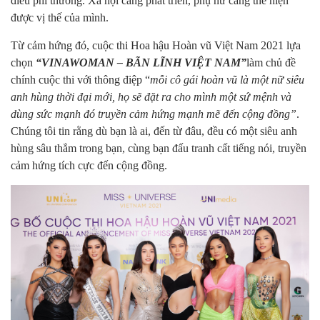
điều phi thường. Xã hội càng phát triển, phụ nữ càng thể hiện
được vị thế của mình.
Từ cảm hứng đó, cuộc thi Hoa hậu Hoàn vũ Việt Nam 2021 lựa
chọn
“VINA
WOMAN
– BÃN LĨNH VIỆT NAM
”
làm chủ đề
chính cuộc thi với thông điệp “
mỗi cô gái hoàn vũ là một nữ siêu
anh hùng thời đại mới, họ sẽ đặt ra cho mình một sứ mệnh và
dùng sức mạnh đó truyền cảm hứng mạnh mẽ đến cộng đồng”
.
Chúng tôi tin rằng dù bạn là ai, đến từ đâu, đều có một siêu anh
hùng sâu thẳm trong bạn, cùng bạn đấu tranh cất tiếng nói, truyền
cảm hứng tích cực đến cộng đồng.