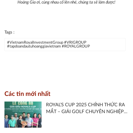
Hoàng Gia ơi, cùng nhau cố lên nhé, chúng ta sẽ làm được!
Tags :
#VietnamRoyalInvestmentGroup #VRIGROUP
#tapdoandautuhoanggiavietnam #ROYALGROUP
Các tin mới nhất
ROYAL’S CUP 2025 CHÍNH THỨC RA
MẮT – GIẢI GOLF CHUYÊN NGHIỆP
THUỘC HỆ THỐNG VGA TOUR DO
ROYAL LONG AN GOLF & COUNTRY
CLUB VÀ HIỆP HỘI GOLF VIỆT NAM