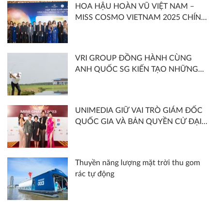
HOA HẬU HOÀN VŨ VIỆT NAM –
ĐỒNG TỔ CHỨC
MISS COSMO VIETNAM 2025 CHÍNH
THỨC KHỞI ĐỘNG VỚI CHỦ ĐỀ
“SHOOT FOR THE MOON – SĂN
TRĂNG”
VRI GROUP ĐỒNG HÀNH CÙNG
ANH QUỐC SG KIẾN TẠO NHỮNG
CÔNG TRÌNH ẤN TƯỢNG NĂM 2022
UNIMEDIA GIỮ VAI TRÒ GIÁM ĐỐC
QUỐC GIA VÀ BẢN QUYỀN CỬ ĐẠI
DIỆN VIỆT NAM THAM GIA MISS
CHARM 2023
Thuyền năng lượng mặt trời thu gom
rác tự động