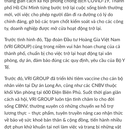
tháng giãn cách xã hội phòng chống dịch COVID-19, Thành
phố Hồ Chí Minh từng bước trở lại cuộc sống bình thường
mới, với việc cho phép người dân đi ra đường có lý do
chính đáng, gỡ bỏ các trạm chốt kiểm soát và cho các công
ty, doanh nghiệp được mở cửa hoạt động trở lại.
Trước tình hình đó, Tập đoàn Đầu tư Hoàng Gia Việt Nam
(VRI GROUP) cũng trong niềm vui hân hoan chung của cả
thành phố, chuẩn bị cho việc trở lại hoạt động tại văn
phòng, dự án, đảm bảo đúng các quy định, yêu cầu của Bộ Y
Tế.
Trước đó, VRI GROUP đã triển khi tiêm vaccine cho cán bộ
nhân viên tại Dự án Long An, cũng như các CNBV thuộc
khối Văn phòng tại 600 Điện Biên Phủ. Suốt thời gian giãn
cách xã hội, VRI GROUP luôn tận tình chăm lo cho đời
sống CBNV, thường xuyên có những chuyến xe hỗ trợ
lương thực – thực phẩm, tuyên truyền nâng cao nhận thức
về bảo vệ sức khoẻ bản thân & cộng đồng, tiến hành nhiều
đợt phun khử khuẩn tại nơi làm việc và trang bị những vật